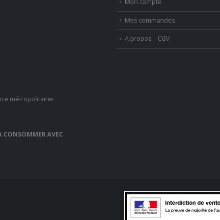
Mon compte
Mes commandes
A propos – CGV
nce métropolitaine.
, À CONSOMMER AVEC