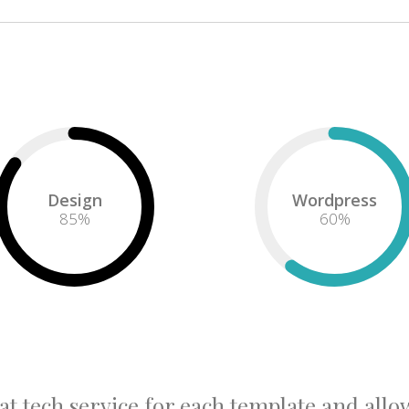
Design
Wordpress
85
%
60
%
at tech service for each template and all