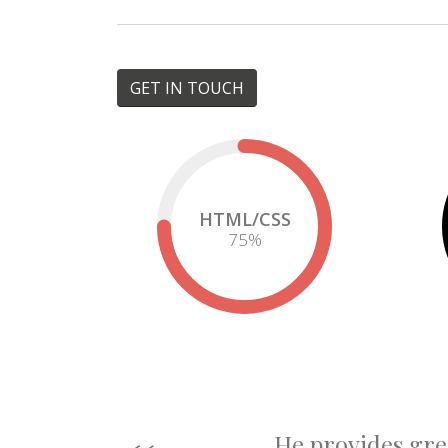
GET IN TOUCH
HTML/CSS
75
%
He provides gre