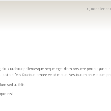
j.marie.leise
 elit. Curabitur pellentesque neque eget diam posuere porta. Quisque
 eu justo a felis faucibus ornare vel id metus. Vestibulum ante ipsum pri
lum sed ut felis.
quis nisl.