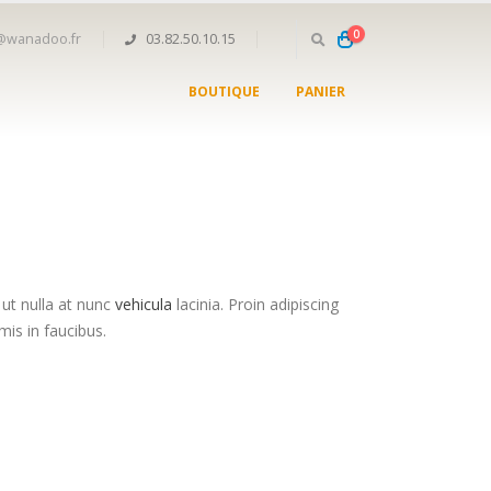
0
n@wanadoo.fr
03.82.50.10.15
BOUTIQUE
PANIER
 ut nulla at nunc
vehicula
lacinia. Proin adipiscing
mis in faucibus.