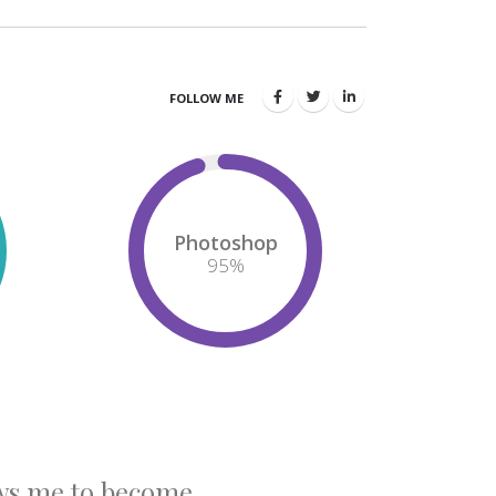
FOLLOW ME
Photoshop
95
%
ows me to become