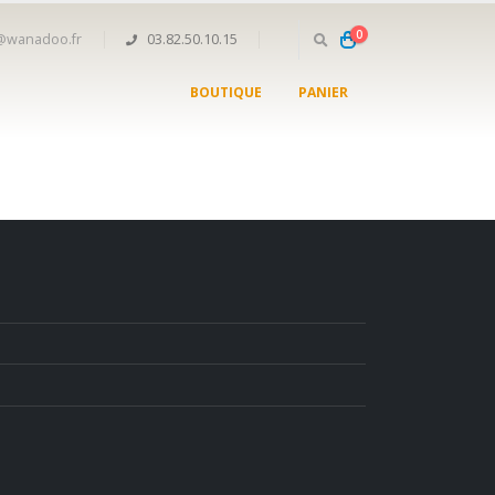
0
n@wanadoo.fr
03.82.50.10.15
BOUTIQUE
PANIER