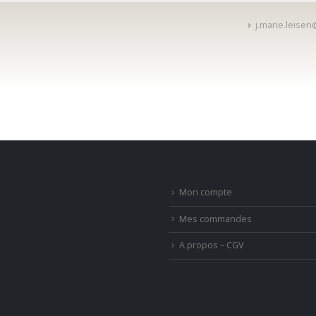
j.marie.leise
Mon compte
Mes commandes
A propos – CGV