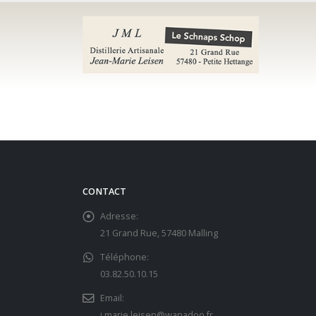
CONTACT
Adresse:
21 Grand Rue, 57480 Malling
Téléphone:
03.82.50.10.15
Email:
j.marie.leisen@wanadoo.fr